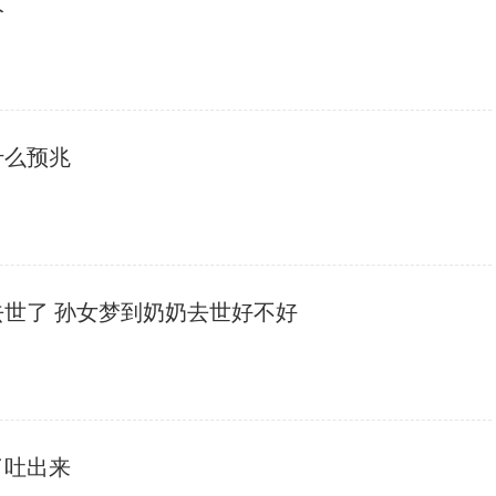
人
什么预兆
去世了 孙女梦到奶奶去世好不好
了吐出来