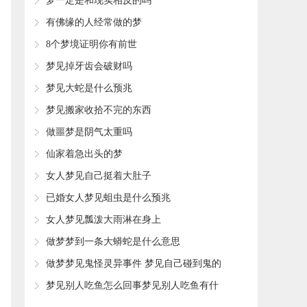
​梦一定是和现实相反的吗
​有佛缘的人经常做的梦
​8个梦境证明你有前世
​梦见掉牙齿会破财吗
​梦见大蛇是什么预兆
​梦见搬家收拾不完的东西
​做噩梦是阴气太重吗
​仙家着急出头的梦
​女人梦见自己挺着大肚子
​已婚女人梦见蛆虫是什么预兆
​女人梦见瓢泼大雨淋在身上
​做梦梦到一条大蟒蛇是什么意思
​做梦梦见鬼怪灵异事件 梦见自己碰到鬼的
预兆
​梦见别人吃鱼怎么回事梦见别人吃鱼有什