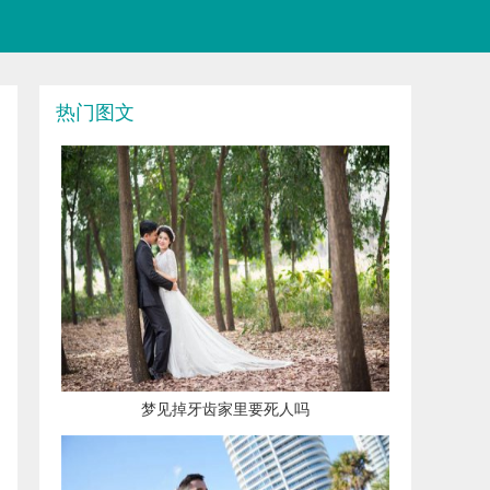
热门图文
​梦见掉牙齿家里要死人吗